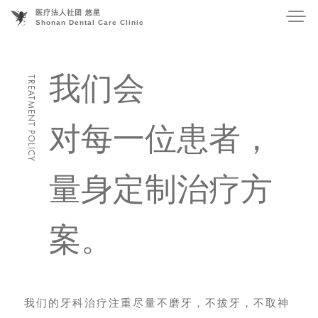
医疗法⼈社团 悠星
Shonan Dental Care Clinic
我
们
会
⾸页
对
每
⼀
位
患
者
，
诊所介绍
诊疗内容
量
⾝
定
制
治
疗
⽅
常规诊疗
-
植⽛
-
案
。
矫正
-
⽛齿移植
-
员工介绍
我们的⽛科治疗注重尽量不磨⽛，不拔⽛，不取神
联系我们