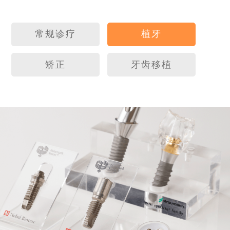
常规诊疗
植⽛
矫正
⽛齿移植