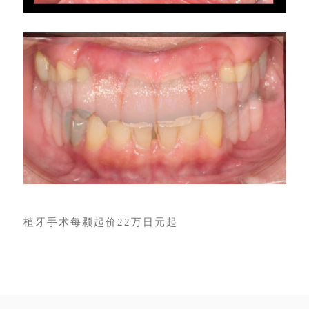
植⽛⼿术每颗起价22万⽇元起