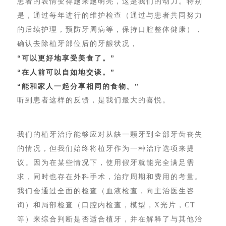
患者的表情变得越来越明亮，这是我们的动⼒。特别
是，通过每年进⾏的维护检查（通过与患者共同努⼒
的后续护理，预防⽛周病等，保持⼝腔整体健康），
确认去除植⽛部位后的⽛龈状况，
“可以更好地享受美⾷了。”
“在⼈前可以⾃如地交谈。”
“能和家⼈⼀起分享相同的⾷物。”
听到患者这样的反馈，是我们最⼤的喜悦。
我们的植⽛治疗能够应对从缺⼀颗⽛到全部⽛齿丧失
的情况，但我们始终将植⽛作为⼀种治疗选项来提
议。因为在某些情况下，使⽤假⽛就能完全满⾜需
求，同时也存在外科⼿术，治疗周期和费⽤的考量。
我们会通过全⾯的检查（⾎液检查，向主治医⽣咨
询）和局部检查（⼝腔内检查，模型，X光⽚，CT
等）来综合判断是否适合植⽛，并在解释了与其他治